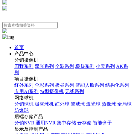
首页
产品中心
分销摄像机
四野系列
双光系列
全彩系列
极昼系列
小天系列
AK系
列
项目摄像机
红外系列
全彩系列
极昼系列
智能人脸系列
结构化系列
专用AI系列
特型摄像机
无线系列
网络球机
分销球机
极昼球机
红外球
警戒球
激光球
热像球
全局球
防爆球
后端存储产品
分销NVR
通用NVR
集中存储
云存储
智能盒子
显示及控制产品