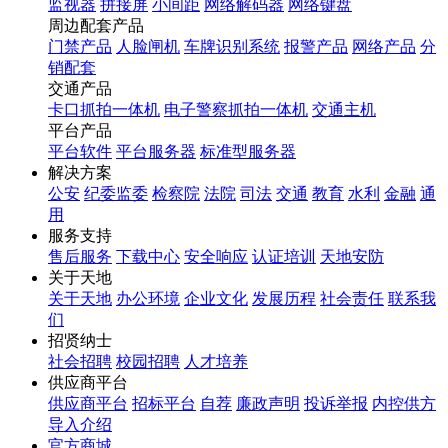
监视器
拼接屏
小间距
网络解码器
网络键盘
周边配套产品
门禁产品
人脸闸机
车牌识别系统
报警产品
网络产品
分
销配套
交通产品
卡口抓拍一体机
电子警察抓拍一体机
交通主机
平台产品
平台软件
平台服务器
标准型服务器
解决方案
公安
纪委监委
检察院
法院
司法
交通
教育
水利
金融
通
用
服务支持
售后服务
下载中心
安全响应
认证培训
天地安防
关于天地
关于天地
办公环境
企业文化
发展历程
社会责任
联系我
们
招贤纳士
社会招聘
校园招聘
人才培养
供应商平台
供应商平台
招标平台
自荐
廉政声明
投诉举报
内控供方
导入介绍
官方商城