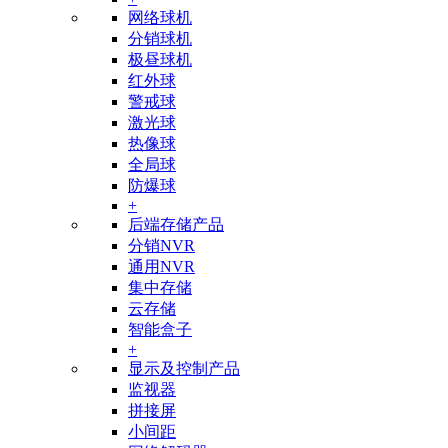
网络球机
分销球机
极昼球机
红外球
警戒球
激光球
热像球
全局球
防爆球
+
后端存储产品
分销NVR
通用NVR
集中存储
云存储
智能盒子
+
显示及控制产品
监视器
拼接屏
小间距