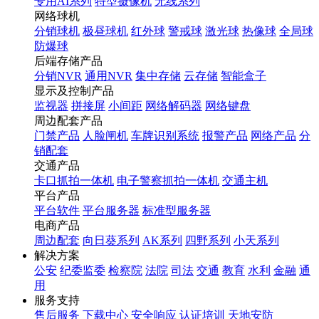
专用AI系列
特型摄像机
无线系列
网络球机
分销球机
极昼球机
红外球
警戒球
激光球
热像球
全局球
防爆球
后端存储产品
分销NVR
通用NVR
集中存储
云存储
智能盒子
显示及控制产品
监视器
拼接屏
小间距
网络解码器
网络键盘
周边配套产品
门禁产品
人脸闸机
车牌识别系统
报警产品
网络产品
分
销配套
交通产品
卡口抓拍一体机
电子警察抓拍一体机
交通主机
平台产品
平台软件
平台服务器
标准型服务器
电商产品
周边配套
向日葵系列
AK系列
四野系列
小天系列
解决方案
公安
纪委监委
检察院
法院
司法
交通
教育
水利
金融
通
用
服务支持
售后服务
下载中心
安全响应
认证培训
天地安防