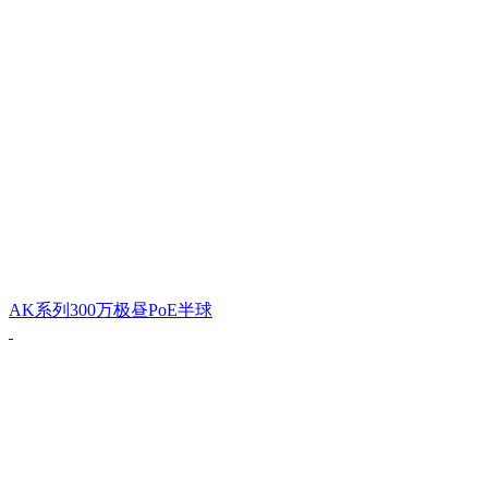
AK系列300万极昼PoE半球