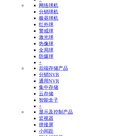
网络球机
分销球机
极昼球机
红外球
警戒球
激光球
热像球
全局球
防爆球
+
后端存储产品
分销NVR
通用NVR
集中存储
云存储
智能盒子
+
显示及控制产品
监视器
拼接屏
小间距