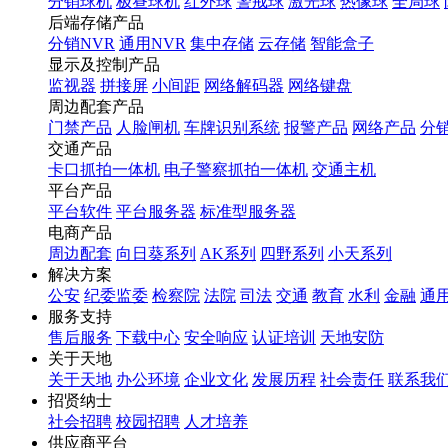
分销球机
极昼球机
红外球
警戒球
激光球
热像球
全局球
后端存储产品
分销NVR
通用NVR
集中存储
云存储
智能盒子
显示及控制产品
监视器
拼接屏
小间距
网络解码器
网络键盘
周边配套产品
门禁产品
人脸闸机
车牌识别系统
报警产品
网络产品
分
交通产品
卡口抓拍一体机
电子警察抓拍一体机
交通主机
平台产品
平台软件
平台服务器
标准型服务器
电商产品
周边配套
向日葵系列
AK系列
四野系列
小天系列
解决方案
公安
纪委监委
检察院
法院
司法
交通
教育
水利
金融
通
服务支持
售后服务
下载中心
安全响应
认证培训
天地安防
关于天地
关于天地
办公环境
企业文化
发展历程
社会责任
联系我
招贤纳士
社会招聘
校园招聘
人才培养
供应商平台