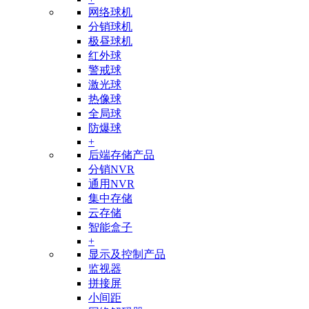
网络球机
分销球机
极昼球机
红外球
警戒球
激光球
热像球
全局球
防爆球
+
后端存储产品
分销NVR
通用NVR
集中存储
云存储
智能盒子
+
显示及控制产品
监视器
拼接屏
小间距