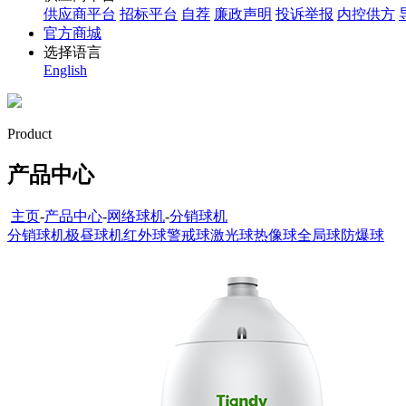
供应商平台
招标平台
自荐
廉政声明
投诉举报
内控供方
官方商城
选择语言
English
Product
产品中心
主页
-
产品中心
-
网络球机
-
分销球机
分销球机
极昼球机
红外球
警戒球
激光球
热像球
全局球
防爆球