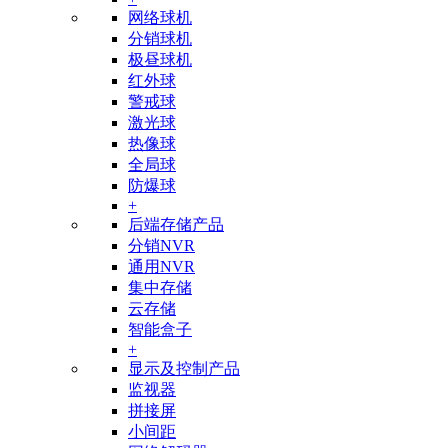
网络球机
分销球机
极昼球机
红外球
警戒球
激光球
热像球
全局球
防爆球
+
后端存储产品
分销NVR
通用NVR
集中存储
云存储
智能盒子
+
显示及控制产品
监视器
拼接屏
小间距