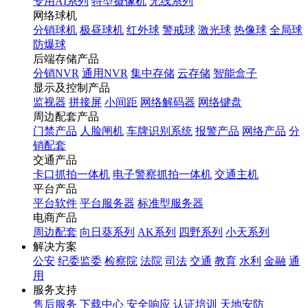
专用AI系列
特型摄像机
无线系列
网络球机
分销球机
极昼球机
红外球
警戒球
激光球
热像球
全局球
防爆球
后端存储产品
分销NVR
通用NVR
集中存储
云存储
智能盒子
显示及控制产品
监视器
拼接屏
小间距
网络解码器
网络键盘
周边配套产品
门禁产品
人脸闸机
车牌识别系统
报警产品
网络产品
分
销配套
交通产品
卡口抓拍一体机
电子警察抓拍一体机
交通主机
平台产品
平台软件
平台服务器
标准型服务器
电商产品
周边配套
向日葵系列
AK系列
四野系列
小天系列
解决方案
公安
纪委监委
检察院
法院
司法
交通
教育
水利
金融
通
用
服务支持
售后服务
下载中心
安全响应
认证培训
天地安防