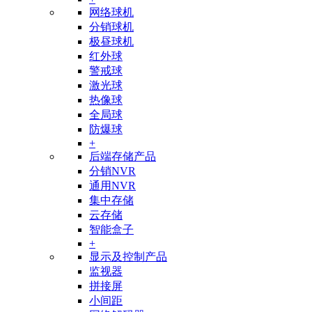
网络球机
分销球机
极昼球机
红外球
警戒球
激光球
热像球
全局球
防爆球
+
后端存储产品
分销NVR
通用NVR
集中存储
云存储
智能盒子
+
显示及控制产品
监视器
拼接屏
小间距