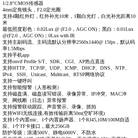
1/2.8"CMOS传感器
4mm定焦镜头，F2.0定光圈
支持4颗红外灯，红外补光10米，1颗白光灯，白光补光距离10
米
最低照度彩色：0.02Lux @ (F2.0，AGC ON)；黑白：0.01Lux
@(F2.0，AGC ON)；0Lux with IR
支持主副码流、主码流默认分辨率2560x1440@ 15fps，默认码
率1.5Mbps
支持手机app
支持onvif Profile S/T、SDK、CGI、AP热点直连
支持HTTP、TCP/IP、UDP、ICMP、DHCP、DNS、NTP、
IPv4、SSH、Unicast、Multicast、RTSP网络协议
支持一键呼叫
支持智能报警（人形检测）
支持磁盘满、磁盘读写错误、录像异常、IP冲突、MAC冲
突、网线断（日志）异常报警
支持报警联动跟踪、声音警示、录像、抓拍
支持WIFI无线连接,有效传输距离50m(空旷环境)
支持1个内置mic、1个内置扬声器、1个RJ45,10M/100M自适
应、1个TF卡接口，最大256GB
防护等级：浪涌500V、静电6000V、不防水