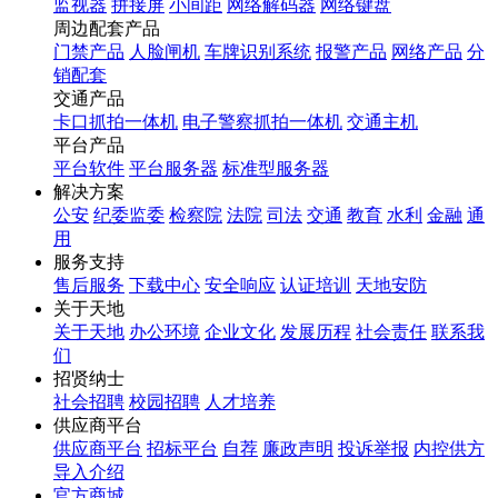
监视器
拼接屏
小间距
网络解码器
网络键盘
周边配套产品
门禁产品
人脸闸机
车牌识别系统
报警产品
网络产品
分
销配套
交通产品
卡口抓拍一体机
电子警察抓拍一体机
交通主机
平台产品
平台软件
平台服务器
标准型服务器
解决方案
公安
纪委监委
检察院
法院
司法
交通
教育
水利
金融
通
用
服务支持
售后服务
下载中心
安全响应
认证培训
天地安防
关于天地
关于天地
办公环境
企业文化
发展历程
社会责任
联系我
们
招贤纳士
社会招聘
校园招聘
人才培养
供应商平台
供应商平台
招标平台
自荐
廉政声明
投诉举报
内控供方
导入介绍
官方商城