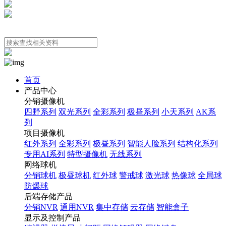
首页
产品中心
分销摄像机
四野系列
双光系列
全彩系列
极昼系列
小天系列
AK系
列
项目摄像机
红外系列
全彩系列
极昼系列
智能人脸系列
结构化系列
专用AI系列
特型摄像机
无线系列
网络球机
分销球机
极昼球机
红外球
警戒球
激光球
热像球
全局球
防爆球
后端存储产品
分销NVR
通用NVR
集中存储
云存储
智能盒子
显示及控制产品