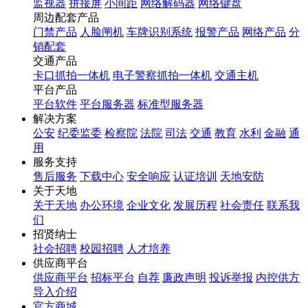
监视器
拼接屏
小间距
网络解码器
网络键盘
周边配套产品
门禁产品
人脸闸机
车牌识别系统
报警产品
网络产品
分
销配套
交通产品
卡口抓拍一体机
电子警察抓拍一体机
交通主机
平台产品
平台软件
平台服务器
标准型服务器
解决方案
公安
纪委监委
检察院
法院
司法
交通
教育
水利
金融
通
用
服务支持
售后服务
下载中心
安全响应
认证培训
天地安防
关于天地
关于天地
办公环境
企业文化
发展历程
社会责任
联系我
们
招贤纳士
社会招聘
校园招聘
人才培养
供应商平台
供应商平台
招标平台
自荐
廉政声明
投诉举报
内控供方
导入介绍
官方商城