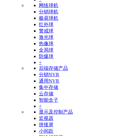
网络球机
分销球机
极昼球机
红外球
警戒球
激光球
热像球
全局球
防爆球
+
后端存储产品
分销NVR
通用NVR
集中存储
云存储
智能盒子
+
显示及控制产品
监视器
拼接屏
小间距