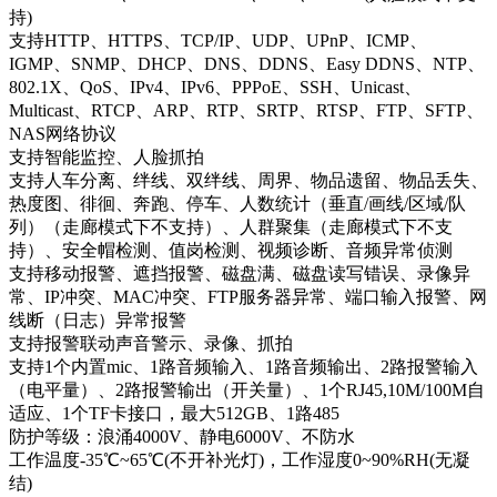
持)
支持HTTP、HTTPS、TCP/IP、UDP、UPnP、ICMP、
IGMP、SNMP、DHCP、DNS、DDNS、Easy DDNS、NTP、
802.1X、QoS、IPv4、IPv6、PPPoE、SSH、Unicast、
Multicast、RTCP、ARP、RTP、SRTP、RTSP、FTP、SFTP、
NAS网络协议
支持智能监控、人脸抓拍
支持人车分离、绊线、双绊线、周界、物品遗留、物品丢失、
热度图、徘徊、奔跑、停车、人数统计（垂直/画线/区域/队
列）（走廊模式下不支持）、人群聚集（走廊模式下不支
持）、安全帽检测、值岗检测、视频诊断、音频异常侦测
支持移动报警、遮挡报警、磁盘满、磁盘读写错误、录像异
常、IP冲突、MAC冲突、FTP服务器异常、端口输入报警、网
线断（日志）异常报警
支持报警联动声音警示、录像、抓拍
支持1个内置mic、1路音频输入、1路音频输出、2路报警输入
（电平量）、2路报警输出（开关量）、1个RJ45,10M/100M自
适应、1个TF卡接口，最大512GB、1路485
防护等级：浪涌4000V、静电6000V、不防水
工作温度-35℃~65℃(不开补光灯)，工作湿度0~90%RH(无凝
结)