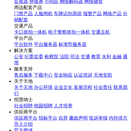
监视器
拼接屏
小间距
网络解码器
网络键盘
周边配套产品
门禁产品
人脸闸机
车牌识别系统
报警产品
网络产品
分
销配套
交通产品
卡口抓拍一体机
电子警察抓拍一体机
交通主机
平台产品
平台软件
平台服务器
标准型服务器
解决方案
公安
纪委监委
检察院
法院
司法
交通
教育
水利
金融
通
用
服务支持
售后服务
下载中心
安全响应
认证培训
天地安防
关于天地
关于天地
办公环境
企业文化
发展历程
社会责任
联系我
们
招贤纳士
社会招聘
校园招聘
人才培养
供应商平台
供应商平台
招标平台
自荐
廉政声明
投诉举报
内控供方
导入介绍
官方商城