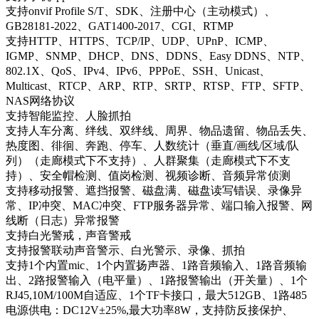
支持onvif Profile S/T、SDK、注册中心（主动模式）、
GB28181-2022、GAT1400-2017、CGI、RTMP
支持HTTP、HTTPS、TCP/IP、UDP、UPnP、ICMP、
IGMP、SNMP、DHCP、DNS、DDNS、Easy DDNS、NTP、
802.1X、QoS、IPv4、IPv6、PPPoE、SSH、Unicast、
Multicast、RTCP、ARP、RTP、SRTP、RTSP、FTP、SFTP、
NAS网络协议
支持智能监控、人脸抓拍
支持人车分离、绊线、双绊线、周界、物品遗留、物品丢失、
热度图、徘徊、奔跑、停车、人数统计（垂直/画线/区域/队
列）（走廊模式下不支持）、人群聚集（走廊模式下不支
持）、安全帽检测、值岗检测、视频诊断、音频异常侦测
支持移动报警、遮挡报警、磁盘满、磁盘读写错误、录像异
常、IP冲突、MAC冲突、FTP服务器异常、端口输入报警、网
线断（日志）异常报警
支持白光警戒，声音警戒
支持报警联动声音警示、白光警示、录像、抓拍
支持1个内置mic、1个内置扬声器、1路音频输入、1路音频输
出、2路报警输入（电平量）、1路报警输出（开关量）、1个
RJ45,10M/100M自适应、1个TF卡接口，最大512GB、1路485
电源供电：DC12V±25%,最大功率8W，支持防反接保护、