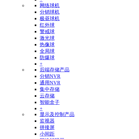
网络球机
分销球机
极昼球机
红外球
警戒球
激光球
热像球
全局球
防爆球
+
后端存储产品
分销NVR
通用NVR
集中存储
云存储
智能盒子
+
显示及控制产品
监视器
拼接屏
小间距