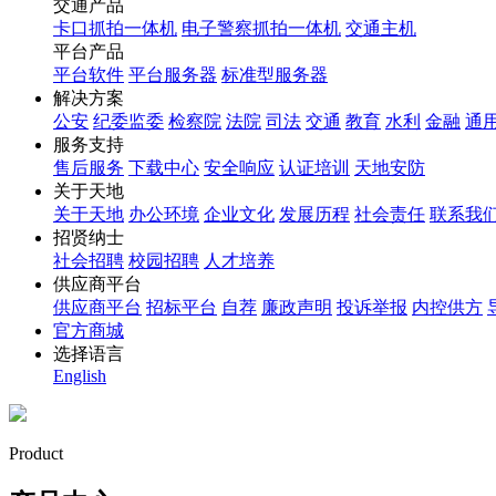
交通产品
卡口抓拍一体机
电子警察抓拍一体机
交通主机
平台产品
平台软件
平台服务器
标准型服务器
解决方案
公安
纪委监委
检察院
法院
司法
交通
教育
水利
金融
通
服务支持
售后服务
下载中心
安全响应
认证培训
天地安防
关于天地
关于天地
办公环境
企业文化
发展历程
社会责任
联系我
招贤纳士
社会招聘
校园招聘
人才培养
供应商平台
供应商平台
招标平台
自荐
廉政声明
投诉举报
内控供方
官方商城
选择语言
English
Product