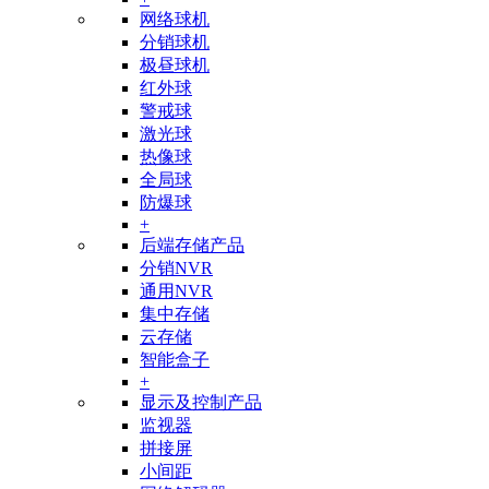
网络球机
分销球机
极昼球机
红外球
警戒球
激光球
热像球
全局球
防爆球
+
后端存储产品
分销NVR
通用NVR
集中存储
云存储
智能盒子
+
显示及控制产品
监视器
拼接屏
小间距