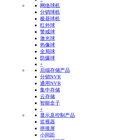
网络球机
分销球机
极昼球机
红外球
警戒球
激光球
热像球
全局球
防爆球
+
后端存储产品
分销NVR
通用NVR
集中存储
云存储
智能盒子
+
显示及控制产品
监视器
拼接屏
小间距