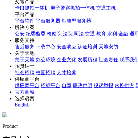
交通产品
卡口抓拍一体机
电子警察抓拍一体机
交通主机
平台产品
平台软件
平台服务器
标准型服务器
解决方案
公安
纪委监委
检察院
法院
司法
交通
教育
水利
金融
通
服务支持
售后服务
下载中心
安全响应
认证培训
天地安防
关于天地
关于天地
办公环境
企业文化
发展历程
社会责任
联系我
招贤纳士
社会招聘
校园招聘
人才培养
供应商平台
供应商平台
招标平台
自荐
廉政声明
投诉举报
内控供方
官方商城
选择语言
English
Product