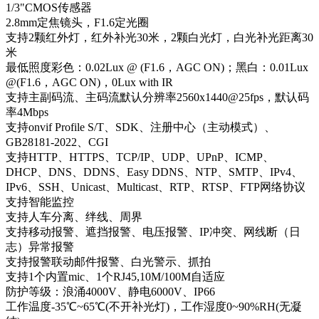
1/3"CMOS传感器
2.8mm定焦镜头，F1.6定光圈
支持2颗红外灯，红外补光30米，2颗白光灯，白光补光距离30
米
最低照度彩色：0.02Lux @ (F1.6，AGC ON)；黑白：0.01Lux
@(F1.6，AGC ON)，0Lux with IR
支持主副码流、主码流默认分辨率2560x1440@25fps，默认码
率4Mbps
支持onvif Profile S/T、SDK、注册中心（主动模式）、
GB28181-2022、CGI
支持HTTP、HTTPS、TCP/IP、UDP、UPnP、ICMP、
DHCP、DNS、DDNS、Easy DDNS、NTP、SMTP、IPv4、
IPv6、SSH、Unicast、Multicast、RTP、RTSP、FTP网络协议
支持智能监控
支持人车分离、绊线、周界
支持移动报警、遮挡报警、电压报警、IP冲突、网线断（日
志）异常报警
支持报警联动邮件报警、白光警示、抓拍
支持1个内置mic、1个RJ45,10M/100M自适应
防护等级：浪涌4000V、静电6000V、IP66
工作温度-35℃~65℃(不开补光灯)，工作湿度0~90%RH(无凝