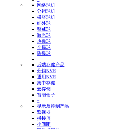
网络球机
分销球机
极昼球机
红外球
警戒球
激光球
热像球
全局球
防爆球
+
后端存储产品
分销NVR
通用NVR
集中存储
云存储
智能盒子
+
显示及控制产品
监视器
拼接屏
小间距