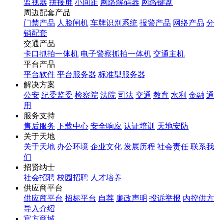
监视器
拼接屏
小间距
网络解码器
网络键盘
周边配套产品
门禁产品
人脸闸机
车牌识别系统
报警产品
网络产品
分
销配套
交通产品
卡口抓拍一体机
电子警察抓拍一体机
交通主机
平台产品
平台软件
平台服务器
标准型服务器
解决方案
公安
纪委监委
检察院
法院
司法
交通
教育
水利
金融
通
用
服务支持
售后服务
下载中心
安全响应
认证培训
天地安防
关于天地
关于天地
办公环境
企业文化
发展历程
社会责任
联系我
们
招贤纳士
社会招聘
校园招聘
人才培养
供应商平台
供应商平台
招标平台
自荐
廉政声明
投诉举报
内控供方
导入介绍
官方商城