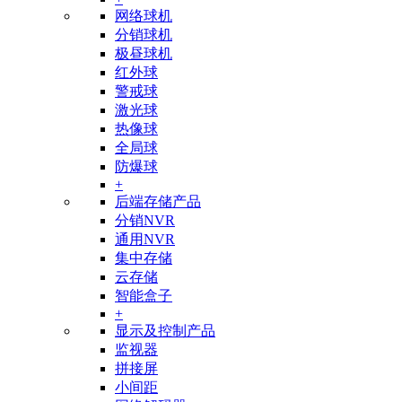
网络球机
分销球机
极昼球机
红外球
警戒球
激光球
热像球
全局球
防爆球
+
后端存储产品
分销NVR
通用NVR
集中存储
云存储
智能盒子
+
显示及控制产品
监视器
拼接屏
小间距