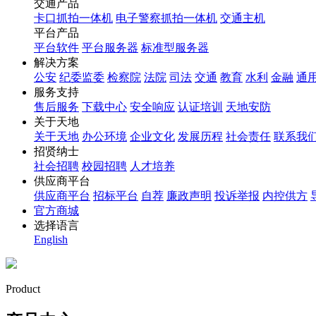
交通产品
卡口抓拍一体机
电子警察抓拍一体机
交通主机
平台产品
平台软件
平台服务器
标准型服务器
解决方案
公安
纪委监委
检察院
法院
司法
交通
教育
水利
金融
通
服务支持
售后服务
下载中心
安全响应
认证培训
天地安防
关于天地
关于天地
办公环境
企业文化
发展历程
社会责任
联系我
招贤纳士
社会招聘
校园招聘
人才培养
供应商平台
供应商平台
招标平台
自荐
廉政声明
投诉举报
内控供方
官方商城
选择语言
English
Product