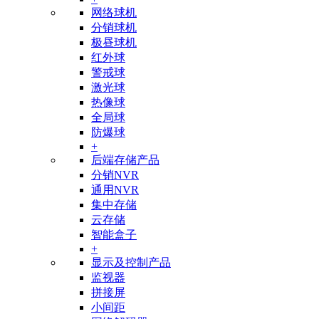
网络球机
分销球机
极昼球机
红外球
警戒球
激光球
热像球
全局球
防爆球
+
后端存储产品
分销NVR
通用NVR
集中存储
云存储
智能盒子
+
显示及控制产品
监视器
拼接屏
小间距