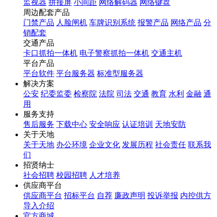
监视器
拼接屏
小间距
网络解码器
网络键盘
周边配套产品
门禁产品
人脸闸机
车牌识别系统
报警产品
网络产品
分
销配套
交通产品
卡口抓拍一体机
电子警察抓拍一体机
交通主机
平台产品
平台软件
平台服务器
标准型服务器
解决方案
公安
纪委监委
检察院
法院
司法
交通
教育
水利
金融
通
用
服务支持
售后服务
下载中心
安全响应
认证培训
天地安防
关于天地
关于天地
办公环境
企业文化
发展历程
社会责任
联系我
们
招贤纳士
社会招聘
校园招聘
人才培养
供应商平台
供应商平台
招标平台
自荐
廉政声明
投诉举报
内控供方
导入介绍
官方商城