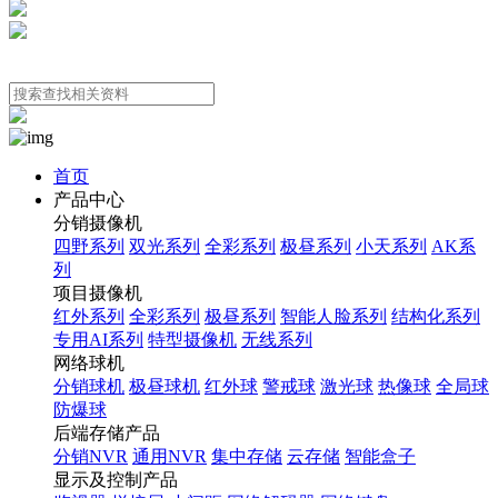
首页
产品中心
分销摄像机
四野系列
双光系列
全彩系列
极昼系列
小天系列
AK系
列
项目摄像机
红外系列
全彩系列
极昼系列
智能人脸系列
结构化系列
专用AI系列
特型摄像机
无线系列
网络球机
分销球机
极昼球机
红外球
警戒球
激光球
热像球
全局球
防爆球
后端存储产品
分销NVR
通用NVR
集中存储
云存储
智能盒子
显示及控制产品