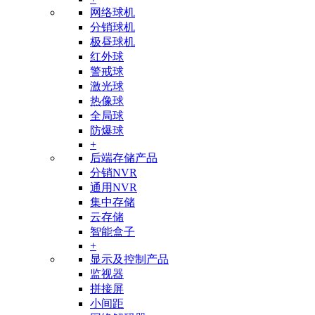
网络球机
分销球机
极昼球机
红外球
警戒球
激光球
热像球
全局球
防爆球
+
后端存储产品
分销NVR
通用NVR
集中存储
云存储
智能盒子
+
显示及控制产品
监视器
拼接屏
小间距