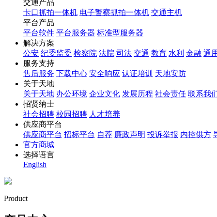
交通产品
卡口抓拍一体机
电子警察抓拍一体机
交通主机
平台产品
平台软件
平台服务器
标准型服务器
解决方案
公安
纪委监委
检察院
法院
司法
交通
教育
水利
金融
通
服务支持
售后服务
下载中心
安全响应
认证培训
天地安防
关于天地
关于天地
办公环境
企业文化
发展历程
社会责任
联系我
招贤纳士
社会招聘
校园招聘
人才培养
供应商平台
供应商平台
招标平台
自荐
廉政声明
投诉举报
内控供方
官方商城
选择语言
English
Product