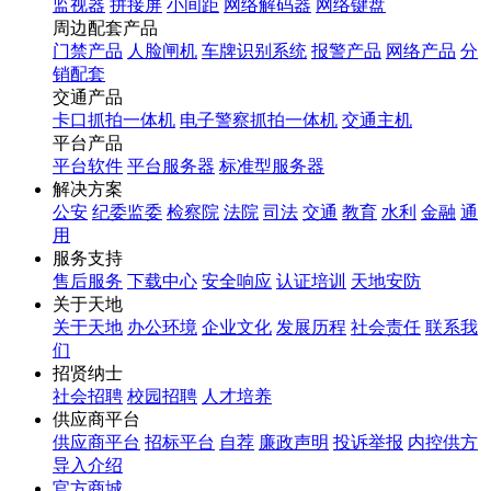
监视器
拼接屏
小间距
网络解码器
网络键盘
周边配套产品
门禁产品
人脸闸机
车牌识别系统
报警产品
网络产品
分
销配套
交通产品
卡口抓拍一体机
电子警察抓拍一体机
交通主机
平台产品
平台软件
平台服务器
标准型服务器
解决方案
公安
纪委监委
检察院
法院
司法
交通
教育
水利
金融
通
用
服务支持
售后服务
下载中心
安全响应
认证培训
天地安防
关于天地
关于天地
办公环境
企业文化
发展历程
社会责任
联系我
们
招贤纳士
社会招聘
校园招聘
人才培养
供应商平台
供应商平台
招标平台
自荐
廉政声明
投诉举报
内控供方
导入介绍
官方商城