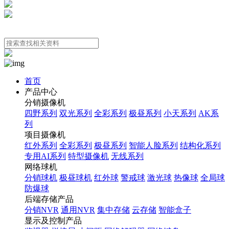
首页
产品中心
分销摄像机
四野系列
双光系列
全彩系列
极昼系列
小天系列
AK系
列
项目摄像机
红外系列
全彩系列
极昼系列
智能人脸系列
结构化系列
专用AI系列
特型摄像机
无线系列
网络球机
分销球机
极昼球机
红外球
警戒球
激光球
热像球
全局球
防爆球
后端存储产品
分销NVR
通用NVR
集中存储
云存储
智能盒子
显示及控制产品