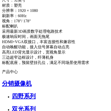
尺寸：32英寸
材质：塑壳
分辨率：1920 × 1080
刷新率：60Hz
视角：178°/ 178°
标配喇叭
采用最新3D画质数字处理电路技术
极速响应时间，画面无拖尾
HDMI+VGA双接口，丰富连接性和兼容性
自动唤醒功能，接入信号屏幕自动点亮
高亮LED背光显示设计，宽视角显示
三边超窄边框设计，纤薄机身
标配底座，预留壁挂孔位，满足不同场景使用需求
产品中心
分销摄像机
四野系列
双光系列