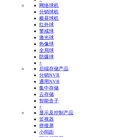
网络球机
分销球机
极昼球机
红外球
警戒球
激光球
热像球
全局球
防爆球
+
后端存储产品
分销NVR
通用NVR
集中存储
云存储
智能盒子
+
显示及控制产品
监视器
拼接屏
小间距