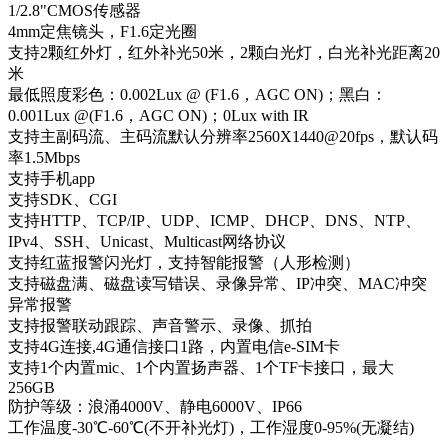
1/2.8"CMOS传感器
4mm定焦镜头，F1.6定光圈
支持2颗红外灯，红外补光50米，2颗白光灯，白光补光距离20
米
最低照度彩色：0.002Lux @ (F1.6，AGC ON)；黑白：
0.001Lux @(F1.6，AGC ON)；0Lux with IR
支持主副码流、主码流默认分辨率2560X1440@20fps，默认码
率1.5Mbps
支持手机app
支持SDK、CGI
支持HTTP、TCP/IP、UDP、ICMP、DHCP、DNS、NTP、
IPv4、SSH、Unicast、Multicast网络协议
支持红蓝报警闪光灯，支持智能报警（人形检测）
支持磁盘满、磁盘读写错误、录像异常、IP冲突、MAC冲突
异常报警
支持报警联动跟踪、声音警示、录像、抓拍
支持4G连接,4G通信接口1路，内置电信e-SIM卡
支持1个内置mic、1个内置扬声器、1个TF卡接口，最大
256GB
防护等级：浪涌4000V、静电6000V、IP66
工作温度-30℃-60℃(不开补光灯)，工作湿度0-95%(无凝结)