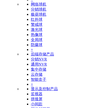
网络球机
分销球机
极昼球机
红外球
警戒球
激光球
热像球
全局球
防爆球
+
后端存储产品
分销NVR
通用NVR
集中存储
云存储
智能盒子
+
显示及控制产品
监视器
拼接屏
小间距