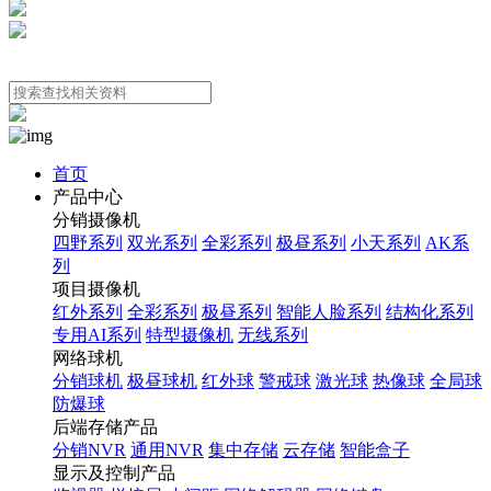
首页
产品中心
分销摄像机
四野系列
双光系列
全彩系列
极昼系列
小天系列
AK系
列
项目摄像机
红外系列
全彩系列
极昼系列
智能人脸系列
结构化系列
专用AI系列
特型摄像机
无线系列
网络球机
分销球机
极昼球机
红外球
警戒球
激光球
热像球
全局球
防爆球
后端存储产品
分销NVR
通用NVR
集中存储
云存储
智能盒子
显示及控制产品