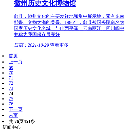
徽州历史文化博物馆
歙县，徽州文化的主要发祥地和集中展示地，素有东南
邹鲁、文物之海的美誉。1986年，歙县被国务院命名为
国家历史文化名城，与山西平遥、云南丽江、四川阆中
并称为我国保存最完好
日期：2021-10-29
查看更多
首页
上一页
69
70
71
72
73
74
75
76
下一页
末页
共
76
页
451
条
新闻中心