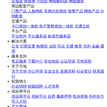
监视器
拼接屏
小间距
网络解码器
网络键盘
周边配套产品
门禁产品
人脸闸机
车牌识别系统
报警产品
网络产品
分
销配套
交通产品
卡口抓拍一体机
电子警察抓拍一体机
交通主机
平台产品
平台软件
平台服务器
标准型服务器
解决方案
公安
纪委监委
检察院
法院
司法
交通
教育
水利
金融
通
用
服务支持
售后服务
下载中心
安全响应
认证培训
天地安防
关于天地
关于天地
办公环境
企业文化
发展历程
社会责任
联系我
们
招贤纳士
社会招聘
校园招聘
人才培养
供应商平台
供应商平台
招标平台
自荐
廉政声明
投诉举报
内控供方
导入介绍
官方商城