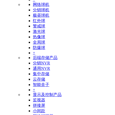
网络球机
分销球机
极昼球机
红外球
警戒球
激光球
热像球
全局球
防爆球
+
后端存储产品
分销NVR
通用NVR
集中存储
云存储
智能盒子
+
显示及控制产品
监视器
拼接屏
小间距