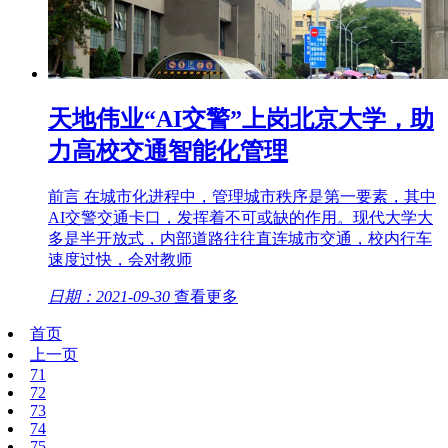
天地伟业“AI交警”上岗北京大学，助
力高校交通智能化管理
前言 在城市化进程中，管理城市秩序是第一要素，其中
AI交警交通卡口，发挥着不可或缺的作用。现代大学大
多是半开放式，内部道路往往直连城市交通，校内行车
速度过快，会对教师
日期：2021-09-30
查看更多
首页
上一页
71
72
73
74
75