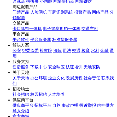
监视器
拼接屏
小间距
网络解码器
网络键盘
周边配套产品
门禁产品
人脸闸机
车牌识别系统
报警产品
网络产品
分
销配套
交通产品
卡口抓拍一体机
电子警察抓拍一体机
交通主机
平台产品
平台软件
平台服务器
标准型服务器
解决方案
公安
纪委监委
检察院
法院
司法
交通
教育
水利
金融
通
用
服务支持
售后服务
下载中心
安全响应
认证培训
天地安防
关于天地
关于天地
办公环境
企业文化
发展历程
社会责任
联系我
们
招贤纳士
社会招聘
校园招聘
人才培养
供应商平台
供应商平台
招标平台
自荐
廉政声明
投诉举报
内控供方
导入介绍
官方商城