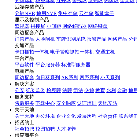
分销球机
极昼球机
红外球
警戒球
激光球
热像球
全局球
后端存储产品
分销NVR
通用NVR
集中存储
云存储
智能盒子
显示及控制产品
监视器
拼接屏
小间距
网络解码器
网络键盘
周边配套产品
门禁产品
人脸闸机
车牌识别系统
报警产品
网络产品
分
交通产品
卡口抓拍一体机
电子警察抓拍一体机
交通主机
平台产品
平台软件
平台服务器
标准型服务器
电商产品
周边配套
向日葵系列
AK系列
四野系列
小天系列
解决方案
公安
纪委监委
检察院
法院
司法
交通
教育
水利
金融
通
服务支持
售后服务
下载中心
安全响应
认证培训
天地安防
关于天地
关于天地
办公环境
企业文化
发展历程
社会责任
联系我
招贤纳士
社会招聘
校园招聘
人才培养
供应商平台