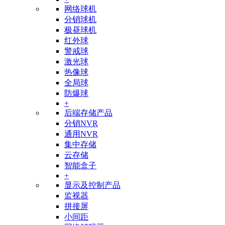
网络球机
分销球机
极昼球机
红外球
警戒球
激光球
热像球
全局球
防爆球
+
后端存储产品
分销NVR
通用NVR
集中存储
云存储
智能盒子
+
显示及控制产品
监视器
拼接屏
小间距